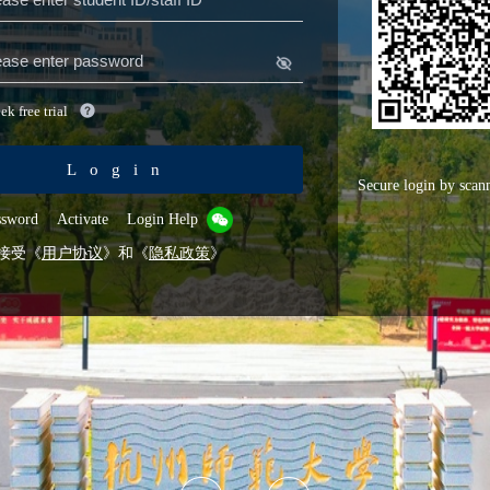
k free trial
Login
Secure login by sca
ssword
Activate
Login Help
接受《
用户协议
》和《
隐私政策
》