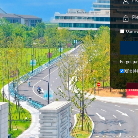
One wee
Forgot pa
阅读并